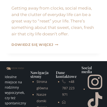
Getting away from clocks, social media,
and the clutter of everyday life can be a
great way to “reset” your life. There’s
something about that sweet, clean, fresh
air that city life doesn’t offer.
DOWIEDZ SIĘ WIĘCEJ
Social
media
Nawigacja
Dane
strony
kontaktowe
Idealne
Strona
+48
miejsce na
rodzinny
główna
787 223
wypoczynek,
Nasze
971
czy też
domki
spontaniczny