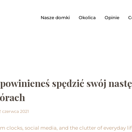
Nasze domki
Okolica
Opinie
C
 powinieneś spędzić swój nast
Górach
2 czerwca 2021
m clocks, social media, and the clutter of everyday li