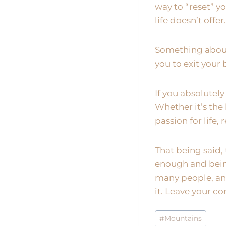
way to “reset” yo
life doesn’t offer.
Something about
you to exit your 
If you absolutely
Whether it’s the 
passion for life,
That being said,
enough and being
many people, an
it. Leave your c
#
Mountains