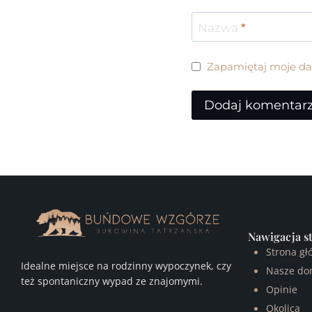
Nazwa
*
Zapamiętaj moje dan
Nawigacja s
Strona gł
Idealne miejsce na rodzinny wypoczynek, czy
Nasze do
też spontaniczny wypad ze znajomymi.
Opinie
Okolica