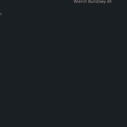
Wierch Buńdowy 49
n