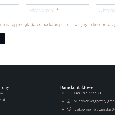
Adres e-mail
*
Witryna
e w tej przeglądarce podczas pisania kolejnych komentarzy
trony
Dane kontaktowe
ówna
+48 787 223 971
mki
bundowewzgorze@gmai
Bukowina Tatrzańska 34