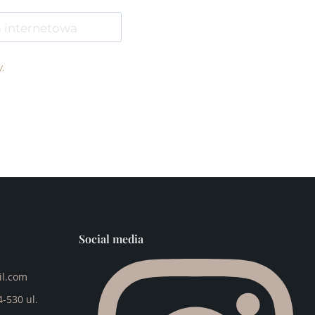
 internetowa
.
Social media
l.com
-530 ul.