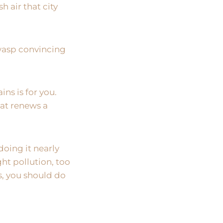
h air that city
wasp convincing
ins is for you.
hat renews a
doing it nearly
ht pollution, too
, you should do